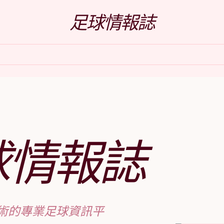
足球情報誌
球情報誌
術的專業足球資訊平