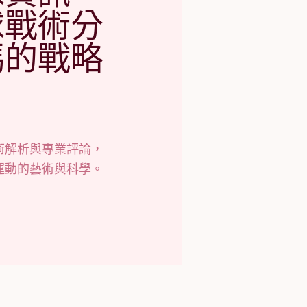
球戰術分
碼的戰略
術解析與專業評論，
運動的藝術與科學。