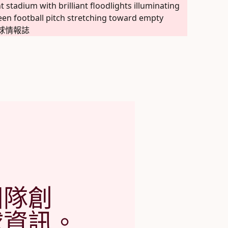
團隊創
球資訊。