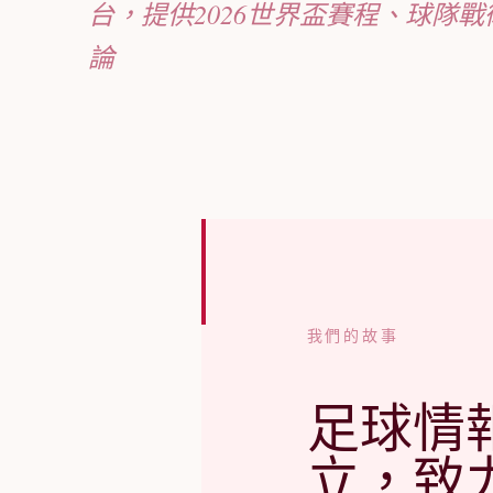
台，提供2026世界盃賽程、球隊
論
我們的故事
足球情
立，致