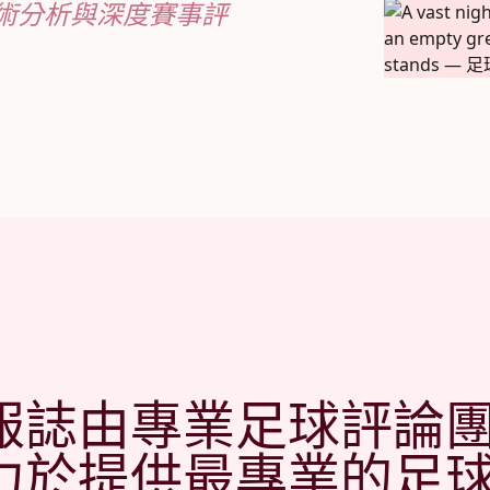
戰術分析與深度賽事評
報誌由專業足球評論
力於提供最專業的足