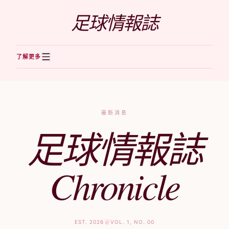
跳至內容
足球情報誌
了解更多
最新消息
足球情報誌
Chronicle
❦
EST. 2026
VOL. 1, NO. 00