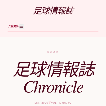
跳至內容
足球情報誌
了解更多
最新消息
足球情報誌
Chronicle
❦
EST. 2026
VOL. 1, NO. 00